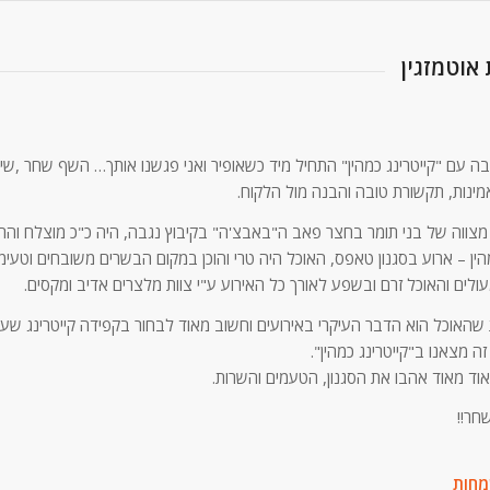
וטמזגין
ה עם "קייטרינג כמהין" התחיל מיד כשאופיר ואני פגשנו אותך… השף שחר ,שי
מינות, תקשורת טובה והבנה מול הלקוח.
מצווה של בני תומר בחצר פאב ה"באבצ'ה" בקיבוץ נגבה, היה כ"כ מוצלח והר
מהין – ארוע בסגנון טאפס, האוכל היה טרי והוכן במקום הבשרים משובחים וטעימ
עולים והאוכל זרם ובשפע לאורך כל האירוע ע"י צוות מלצרים אדיב ומקסים.
שהאוכל הוא הדבר העיקרי באירועים וחשוב מאוד לבחור בקפידה קייטרינג שעו
ה מצאנו ב"קייטרינג כמהין".
וד מאוד אהבו את הסגנון, הטעמים והשרות.
חר!!
מחות