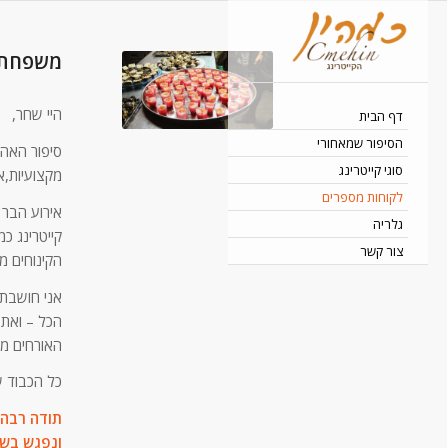
משפחת א
היי שחר,
דף הבית
הסיפור שמאחורי
סיפור האהב
סוגי קייטרינג
מקצועיות,א
לקוחות מספרים
אירוע הבר 
גלריה
קייטרינג כ
צור קשר
הקינוחים מ
אני חושבת 
הכל – ואת ז
האורחים מא
כל הכבוד ש
תודה רבה
ונפגש בש