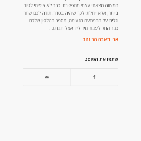
ניגודיות כהה
brightness_low
המצווה מצאתי עצמי מתפשרת. כבר לא ציפיתי לטוב
ביותר, אלא ייחלתי לכך שיהיה בסדר. תודה לכם שחר
הוסף קו תחתון לקישורים
format_underlined
וגלית על ההפתעה הנעימה, מספר הטלפון שלכם
כבר החל לעבור מיד ליד אצל חברנו…
סמן קישורים
font_download
ארי וזאבה הר זהב
לאפס
cached
את
כל
שתפו את הפוסט
האפשרויות