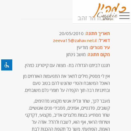
זאבה הר זהב
השבת את ההבזקים
visibility_off
תאריך חתונה
: 20/05/2010
דוא"ל:
zeeva15@zahav.net.il
סמן כותרות
title
עיר מגורים:
מודיעין
צבע רקע
settings
מקום חתונה
: מושב גינתון
זום (הקטנה)
zoom_out
חגגנו לביתנו הגדולה בת- מצווה עם קייטרינג כמהין.
אין לי מספיק מילים לתאר את התפעמות האורחים מן
זום (הגדלה)
zoom_in
האוכל המשובח והטרי שהוגש להם בטוב טעם
הקטנת גופן
remove_circle_outline
ובחינניות רבה תוך הקפדה על חומרי גלם משובחים.
הגדלת גופן
add_circle_outline
מעבר לכך, שחר וגלית אנשי מקצוע מדהימים,
קשובים, פדנטיים, אמינים, מסבירי פנים ואנושיים.
גופן קריא
spellcheck
שחר מסתייע בצוות מלצרים אדיב, מקצועי, דקדקני
ושירותי הראוי, אף הוא, לשבח ולהלל. אודה על
ניגודיות בהירה
brightness_high
האמת, הופתעתי. משך כל תקופת ההכנות לבת